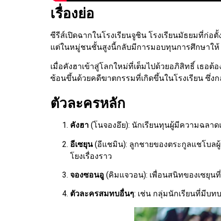
เรื่องย่อ
ซีรีส์เปิดฉากในโรงเรียนจูชิน โรงเรียนมัธยมที่ก
แต่ในหมู่ชนชั้นสูงนี้กลับมีการมอบทุนการศึกษาให
เมื่อคังฮาเข้าสู่โลกใหม่ที่เต็มไปด้วยอภิสิทธิ์ เธ
ซ้อนขึ้นด้วยคดีฆาตกรรมที่เกิดขึ้นในโรงเรียน ซึ่ง
ตัวละครหลัก
คังฮา
(โนจองอึย): นักเรียนทุนผู้มีความฉลาดแ
อีเซยุน
(อีแชมิน): ลูกชายของตระกูลแชโบลผู้
โยงเรื่องราว
จองซอนอู
(คิมแจวอน): เพื่อนสนิทของเซยุนที
ตัวละครสมทบอื่นๆ
: เช่น กลุ่มนักเรียนที่มีบ