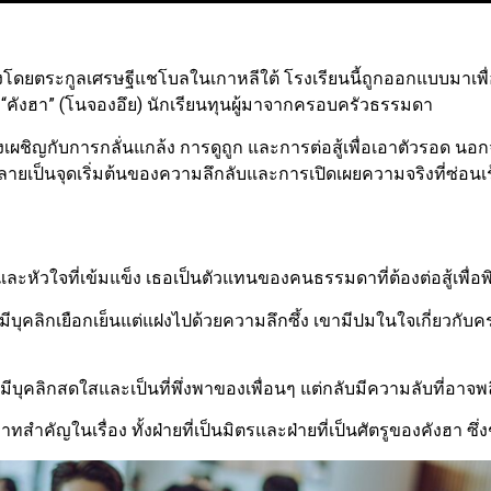
่อตั้งโดยตระกูลเศรษฐีแชโบลในเกาหลีใต้ โรงเรียนนี้ถูกออกแบบมา
้ “คังฮา” (โนจองอึย) นักเรียนทุนผู้มาจากครอบครัวธรรมดา
อต้องเผชิญกับการกลั่นแกล้ง การดูถูก และการต่อสู้เพื่อเอาตัวรอด น
กลายเป็นจุดเริ่มต้นของความลึกลับและการเปิดเผยความจริงที่ซ่อนเร
ละหัวใจที่เข้มแข็ง เธอเป็นตัวแทนของคนธรรมดาที่ต้องต่อสู้เพื่อพิ
มีบุคลิกเยือกเย็นแต่แฝงไปด้วยความลึกซึ้ง เขามีปมในใจเกี่ยวก
่มีบุคลิกสดใสและเป็นที่พึ่งพาของเพื่อนๆ แต่กลับมีความลับที่อา
ทบาทสำคัญในเรื่อง ทั้งฝ่ายที่เป็นมิตรและฝ่ายที่เป็นศัตรูของคังฮา ซ