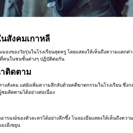
ในสังคมเกาหลี
องของวัยรุ่นในโรงเรียนสุดหรู โดยแสดงให้เห็นถึงความแตกต่างระหว
ี่คนในชนชั้นต่างๆ ปฏิบัติต่อกัน
่าติดตาม
มทางสังคม แต่ยังเพิ่มความลึกลับด้วยคดีฆาตกรรมในโรงเรียน ซึ่ง
้ชมติดตามได้อย่างต่อเนื่อง
อารมณ์ของตัวละครได้อย่างลึกซึ้ง โนจองอึยแสดงให้เห็นถึงควา
องอีเซยุน